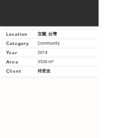
Location
宜蘭, 台灣
Category
Community
Year
2014
Area
3536 m²
Client
待更改
位於新板特區都市規畫區域中的曼哈頓金融中
心內，具有連結周邊預定架設與建物群的空
橋。本案以[Diemension Space 次元空間]
的概念進行設計，有限的80 坪大廳中，擁有
無限延伸的寬廣感，並具有辦公大樓大廳機能
與公共藝術之功能，使本案符合案主需求。