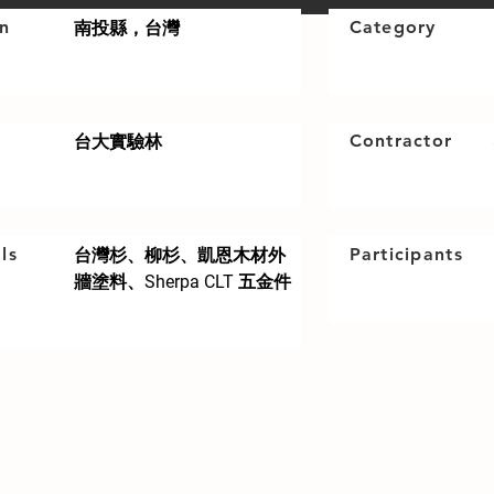
on
Category
南投縣，台灣
Contractor
​台大實驗林
ls
Participants
台灣杉、柳杉、凱恩木材外
牆塗料、Sherpa CLT 五金件
紀念位於溪頭國家森林公園內一棵千