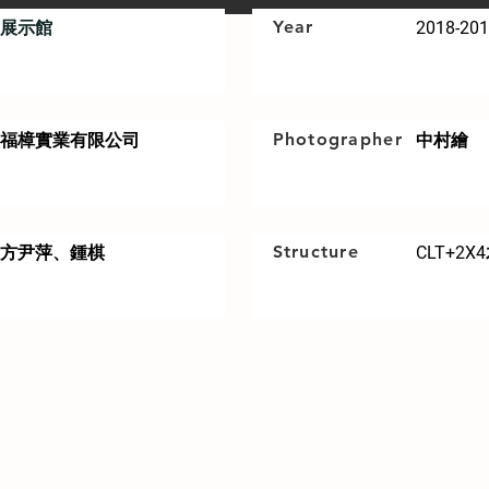
Year
​展示館
2018-20
Photographer
福樟實業有限公司
​中村繪
Structure
方尹萍、鍾棋
CLT+2
年神木, 2016年在被強烈颱風擊落倒下後，一個千年的