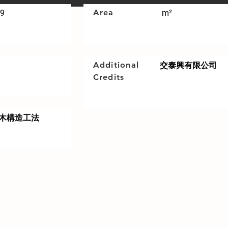
Area
19
m²
Additional
​交泰興有限公司
Credits
X4木構造工法
生命之死，在沈澱與昇華後，用新的姿